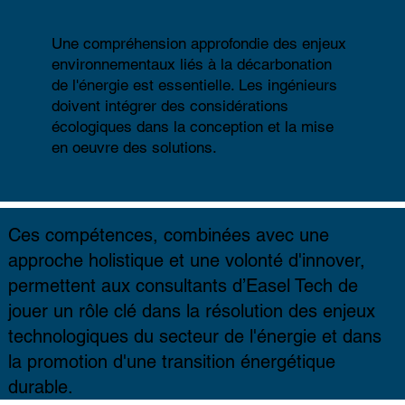
Une compréhension approfondie des enjeux
environnementaux liés à la
décarbonation
de l'énergie est essentielle. Les ingénieurs
doivent intégrer des considérations
écologiques dans la conception et la mise
en oeuvre des solutions.
Ces compétences, combinées avec une
approche holistique et une volonté d'innover,
permettent aux consultants d’Easel Tech de
jouer un rôle clé dans la résolution des enjeux
technologiques du secteur de l'énergie et dans
la promotion d'une transition énergétique
durable.